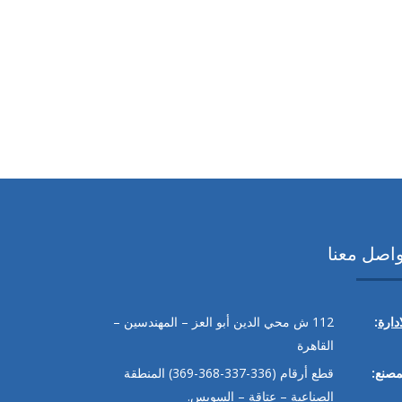
واصل معنا
ادارة
:
112
ش محي الدين أبو العز – المهندسين –
القاهرة
مصنع:
قطع أرقام
(336-337-368-369)
المنطقة
الصناعية – عتاقة – السويس.