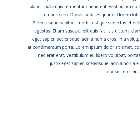
blandit nulla quis fermentum hendrerit. Vestibulum eu 
tempus sem. Donec sodales quam id lorem loborti
Pellentesque habitant morbi tristique senectus et ne
egestas. Etiam suscipit, elit quis facilisis dictum, dia
eget sapien scelerisque lacinia non a eros. In a vol
at condimentum porta. Lorem ipsum dolor sit amet, cons
nec erat erat. Vestibulum eu libero volutpat, por
justo eget sapien scelerisque lacinia non a 
consectetur adipi
8488
1070
PROJECT COMPLETED
SATISFIED CLIENTS