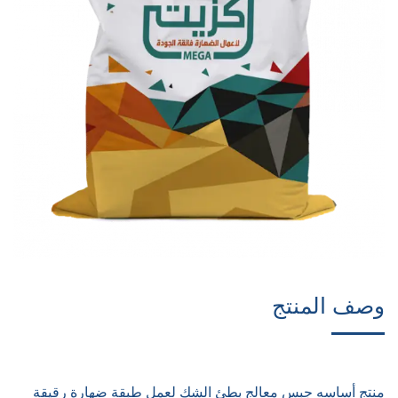
وصف المنتج
منتج أساسه جبس معالج بطئ الشك لعمل طبقة ضهارة رقيقة