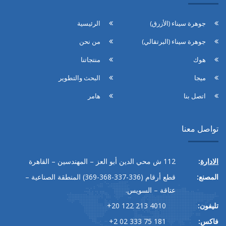
جوهرة سيناء (الأزرق)
الرئيسية
جوهرة سيناء (البرتقالي)
من نحن
هوك
منتجاتنا
ميجا
البحث والتطوير
اتصل بنا
هامر
تواصل معنا
الادارة
:
112
ش محي الدين أبو العز – المهندسين – القاهرة
المصنع:
قطع أرقام
(336-337-368-369)
المنطقة الصناعية –
عتاقة – السويس.
تليفون:
+20 122 213 4010
فاكس:
+2 02 333 75 181