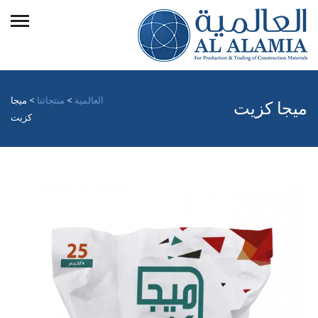
العالمية
>
منتجاتنا
>
ميجا
ميجا كزيت
كزيت