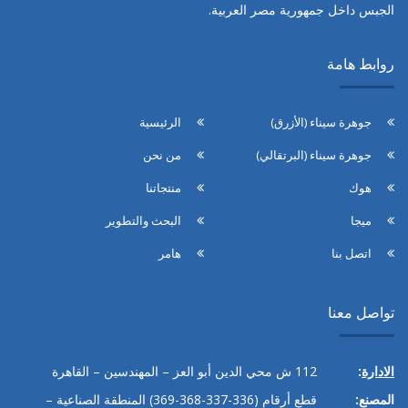
الجبس داخل جمهورية مصر العربية.
روابط هامة
جوهرة سيناء (الأزرق)
الرئيسية
جوهرة سيناء (البرتقالي)
من نحن
هوك
منتجاتنا
ميجا
البحث والتطوير
اتصل بنا
هامر
تواصل معنا
الادارة
:
112
ش محي الدين أبو العز – المهندسين – القاهرة
المصنع:
قطع أرقام
(336-337-368-369)
المنطقة الصناعية –