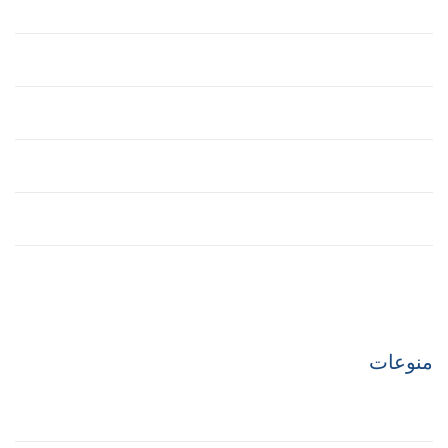
Building
Ecobuilding
House
Office
Tower
Uncategorized
منوعات
تسجيل الدخول