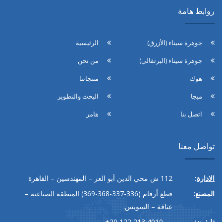
روابط هامة
جوهرة سيناء (الأزرق)
الرئيسية
جوهرة سيناء (البرتقالي)
من نحن
هوك
منتجاتنا
ميجا
البحث والتطوير
اتصل بنا
هامر
تواصل معنا
الادارة
:
112
ش محي الدين أبو العز – المهندسين – القاهرة
المصنع:
قطع أرقام
(336-337-368-369)
المنطقة الصناعية –
عتاقة – السويس.
تليفون:
+20 122 213 4010