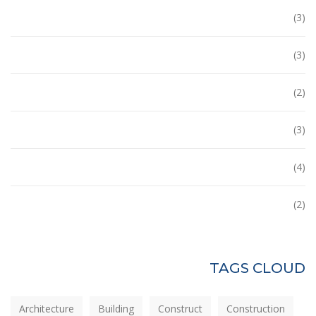
Building
(3)
Ecobuilding
(3)
House
(2)
Office
(3)
Tower
(4)
Uncategorized
(2)
TAGS CLOUD
Architecture
Building
Construct
Construction