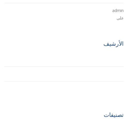
admin
على
The Future of Buildings
الأرشيف
مايو 2021
مارس 2017
أبريل 2016
تصنيفات